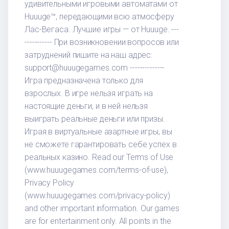
удивительными игровыми автоматами от
Huuuge™, передающими всю атмосферу
Лас-Вегаса. Лучшие игры — от Huuuge. ---
----------- При возникновении вопросов или
затруднений пишите на наш адрес:
support@huuugegames.com --------------
Игра предназначена только для
взрослых. В игре нельзя играть на
настоящие деньги, и в ней нельзя
выиграть реальные деньги или призы.
Играя в виртуальные азартные игры, вы
не сможете гарантировать себе успех в
реальных казино. Read our Terms of Use
(www.huuugegames.com/terms-of-use),
Privacy Policy
(www.huuugegames.com/privacy-policy)
and other important information. Our games
are for entertainment only. All points in the