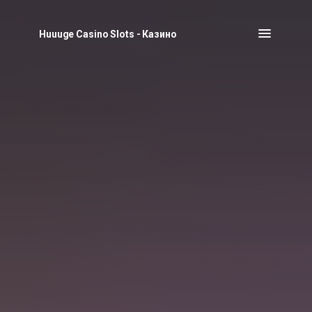
menu
Huuuge Casino Slots - Казино